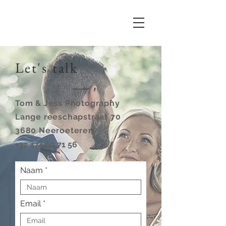
Let's talk
Tom & Jess Photography
Lange reeschapstraat 70
3680 Neeroeteren
+32 474 60 71 56
Naam
Email